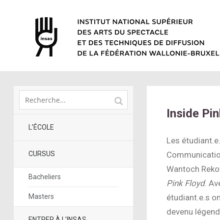
Inside Pi
L’ÉCOLE
Les étudiant.e
CURSUS
Communication 
Wantoch Rekows
Bacheliers
Pink Floyd
. Av
Masters
étudiant.e.s o
devenu légend
ENTRER À L’INSAS