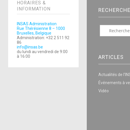
HORAIRES &
INFORMATION
RECHERCH
INSAS Administration
Rue Thérésienne 8 – 1000
Bruxelles, Belgique
Administration: +32 2 511 92
86
info@insas.be
du lundi au vendredi de 9:00
ARTICLES
à 16:00
Actualités de l’I
Événements à ve
Vidéo