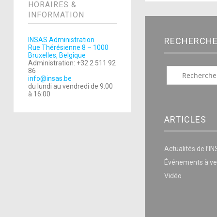
HORAIRES &
INFORMATION
RECHERCH
INSAS Administration
Rue Thérésienne 8 – 1000
Bruxelles, Belgique
Administration: +32 2 511 92
86
info@insas.be
du lundi au vendredi de 9:00
à 16:00
ARTICLES
Actualités de l’I
Événements à ve
Vidéo