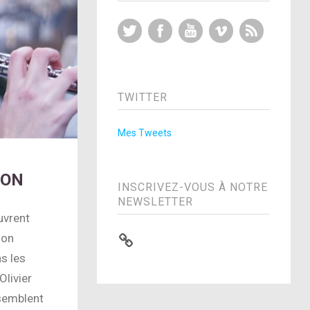
Twitter
Facebook
YouTube
Vimeo
RSS Feed
TWITTER
Mes Tweets
ÉON
INSCRIVEZ-VOUS À NOTRE
NEWSLETTER
uvrent
ion
s les
Olivier
ssemblent