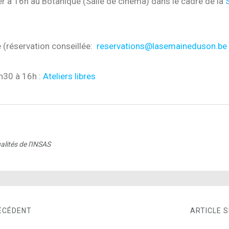
er à 16h au Botanique (Salle de cinéma) dans le cadre de la
e (réservation conseillée:
reservations@lasemaineduson.be
h30 à 16h :
Ateliers libres
6
alités de l'INSAS
ÉCÉDENT
ARTICLE 