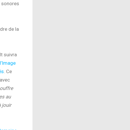
s sonores
dre de la
t suivra
 l’Image
és
. Ce
 avec
souffre
es au
 jouir