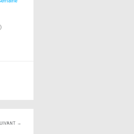
Semaine
)
SUIVANT →