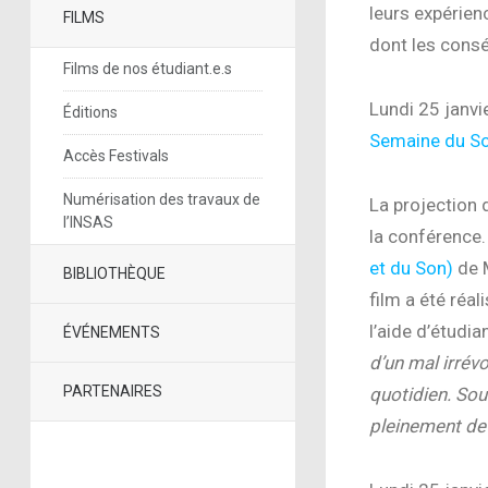
leurs expérien
FILMS
dont les consé
Films de nos étudiant.e.s
Lundi 25 janvi
Éditions
Semaine du S
Accès Festivals
Numérisation des travaux de
La projection
l’INSAS
la conférence.
et du Son)
de M
BIBLIOTHÈQUE
film a été
réal
l’aide d’étudia
ÉVÉNEMENTS
d’un mal irrév
PARTENAIRES
quotidien. Sout
pleinement de