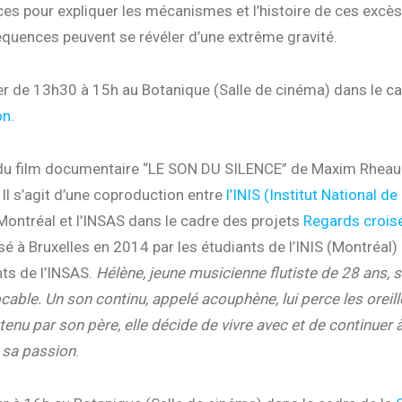
ces pour expliquer les mécanismes et l’histoire de ces excè
quences peuvent se révéler d’une extrême gravité.
er de 13h30 à 15h au Botanique (Salle de cinéma) dans le ca
on
.
 du film documentaire “LE SON DU SILENCE” de Maxim Rheaul
 Il s’agit d’une coproduction entre
l’INIS (Institut National de
ontréal et l’INSAS dans le cadre des projets
Regards crois
isé à Bruxelles en 2014 par les étudiants de
l’INIS (Montréal)
nts de l’INSAS.
Hélène, jeune musicienne flutiste de 28 ans, 
ocable. Un son continu, appelé acouphène, lui perce les oreill
enu par son père, elle décide de vivre avec et de continuer à
 sa passion
.