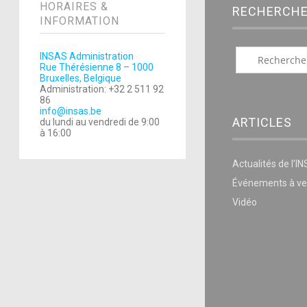
HORAIRES &
RECHERCH
INFORMATION
INSAS Administration
Rue Thérésienne 8 – 1000
Bruxelles, Belgique
Administration: +32 2 511 92
86
info@insas.be
ARTICLES
du lundi au vendredi de 9:00
à 16:00
Actualités de l’I
Événements à ve
Vidéo