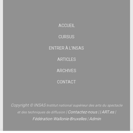
ACCUEIL
CURSUS
ENTRER À L’INSAS
ARTICLES
ARCHIVES
CONTACT
Copyright © INSAS
Institut national supérieur des arts du spectacle
|
Contactez-nous
|
|
ART.es
|
et des techniques de diffusion
Fédération Wallonie-Bruxelles
|
Admin