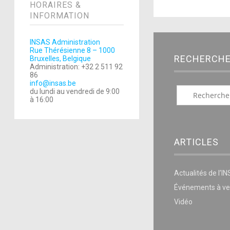
HORAIRES &
INFORMATION
INSAS Administration
Rue Thérésienne 8 – 1000
RECHERCH
Bruxelles, Belgique
Administration: +32 2 511 92
86
info@insas.be
du lundi au vendredi de 9:00
à 16:00
ARTICLES
Actualités de l’I
Événements à ve
Vidéo