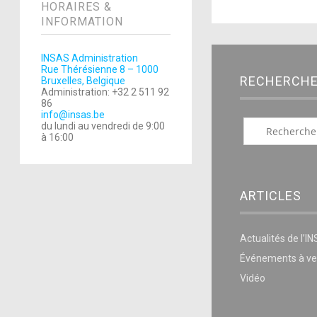
HORAIRES &
INFORMATION
INSAS Administration
Rue Thérésienne 8 – 1000
RECHERCH
Bruxelles, Belgique
Administration: +32 2 511 92
86
info@insas.be
du lundi au vendredi de 9:00
à 16:00
ARTICLES
Actualités de l’I
Événements à ve
Vidéo