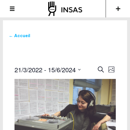
← Accueil
21/3/2022
 - 
15/6/2024
Recherche
Navigati
Recherche
Photo
de
et
Sélectionnez
vues
la
navigation
Évèneme
date
de
vues
Évènements