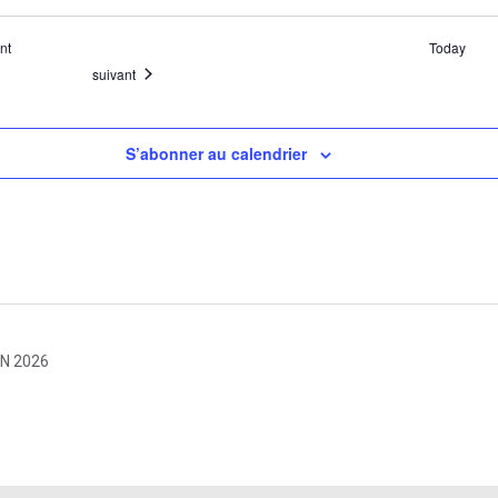
ents
nt
Today
Évènements
suivant
S’abonner au calendrier
IN 2026