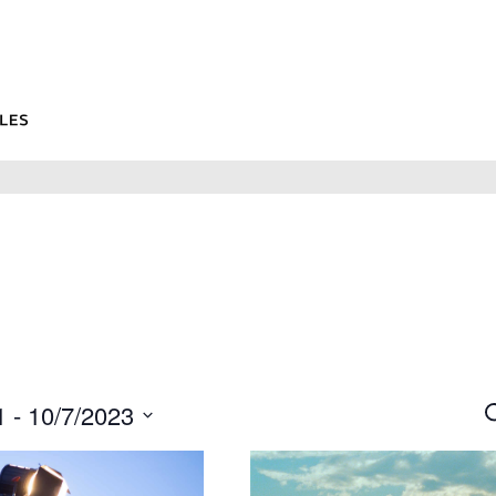
1
 - 
10/7/2023
R
R
z
e
n