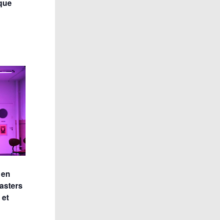
ique
 en
Masters
 et