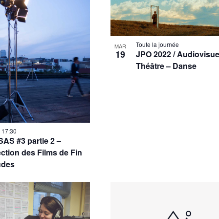
d
v
É
Toute la journée
MAR
19
JPO 2022 / Audiovisue
Théâtre – Danse
-
17:30
AS #3 partie 2 –
ection des Films de Fin
udes