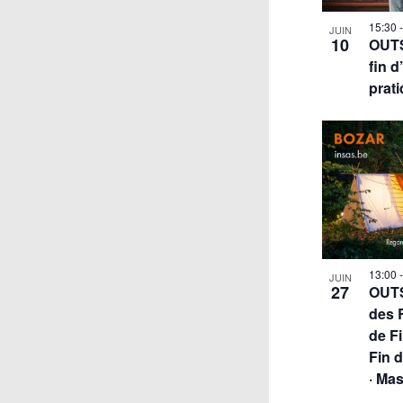
15:30
JUIN
10
OUTS
fin 
prat
13:00
JUIN
27
OUTS
des 
de F
Fin 
· Ma