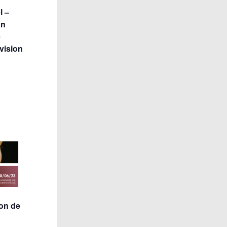
l –
on
é
vision
on de