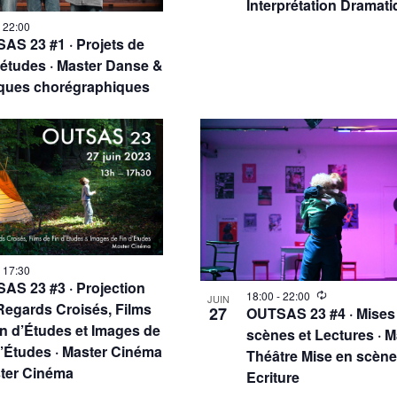
Interprétation Dramat
-
22:00
AS 23 #1 · Projets de
d’études · Master Danse &
iques chorégraphiques
-
17:30
AS 23 #3 · Projection
18:00
-
22:00
JUIN
Regards Croisés, Films
27
OUTSAS 23 #4 · Mises
in d’Études et Images de
scènes et Lectures · 
d’Études · Master Cinéma
Théâtre Mise en scène
ster Cinéma
Ecriture