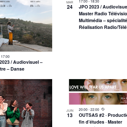
17:00
-
18:30
MAR
24
JPO 2023 / Audiovisue
Master Radio Télévisi
Multimédia – spécialit
Réalisation Radio/Télé
-
17:00
2023 / Audiovisuel –
tre – Danse
20:00
-
22:00
JUIN
13
OUTSAS #2 · Producti
fin d’études · Master