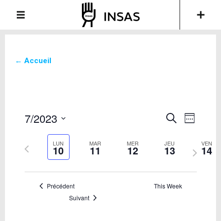
← Accueil
7/2023
Recherche
Navigati
Recherche
Week
de
et
Sélectionnez
vues
la
navigation
LUN
MAR
MER
JEU
VEN
Semaine
10
11
12
13
14
Évèneme
date
Semaine
de
précédente
suivante
vues
Évènements
Précédent
This Week
Suivant