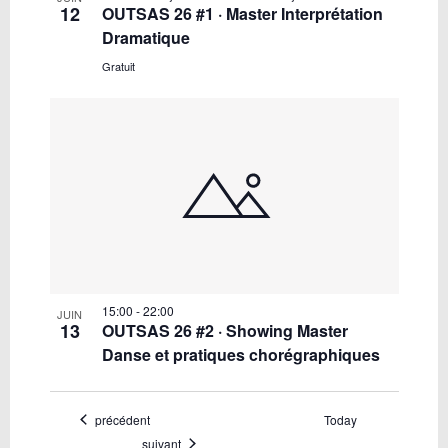
12
OUTSAS 26 #1 · Master Interprétation
Dramatique
Gratuit
15:00
-
22:00
JUIN
13
OUTSAS 26 #2 · Showing Master
Danse et pratiques chorégraphiques
Évènements
précédent
Today
Évènements
suivant