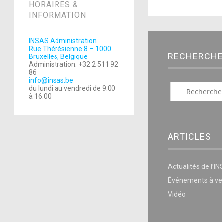
HORAIRES &
INFORMATION
INSAS Administration
Rue Thérésienne 8 – 1000
RECHERCH
Bruxelles, Belgique
Administration: +32 2 511 92
86
info@insas.be
du lundi au vendredi de 9:00
à 16:00
ARTICLES
Actualités de l’I
Événements à ve
Vidéo