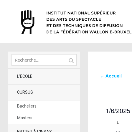
← Accueil
L’ÉCOLE
CURSUS
Bacheliers
1/6/2025
Sélectionne
Masters
L
Calendri
une
date.
ENTRER À L’INSAS