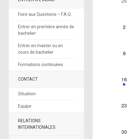
de
0
26
évènem
Évèneme
Foire aux Questions – F.A.Q.
0
2
Entrer en première année de
évènem
bachelier
Entrer en master ou en
0
9
cours de bachelier
évènem
Formations continuées
1
16
CONTACT
évènem
Situation
0
23
Equipe
évènem
RELATIONS
INTERNATIONALES
0
30
évènem