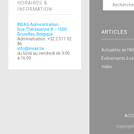
HORAIRES &
INFORMATION
INSAS Administration
Rue Thérésienne 8 – 1000
ARTICLES
Bruxelles, Belgique
Administration: +32 2 511 92
86
info@insas.be
Actualités de l’I
du lundi au vendredi de 9:00
à 16:00
Événements à ve
Vidéo
ACCU
Copyrigh