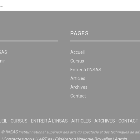
PAGES
NSAS
Accueil
nir
Cursus
Entrer à l’INSAS
Articles
Archives
Contact
EIL
CURSUS
ENTRER À L’INSAS
ARTICLES
ARCHIVES
CONTACT
t © INSAS
Institut national supérieur des arts du spectacle et des techniques de dif
|
Contactez-nous
|
|
ART.es
|
Fédération Wallonie-Bruxelles
|
Admin