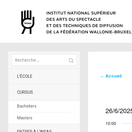
← Accueil
L’ÉCOLE
CURSUS
Bacheliers
26/6/202
Sélectionne
Masters
10:00
une
date.
ENTRER À L’INSAS