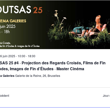
d
v
É
26 juin 2025 - 10:00
-
18:00
AS 25 #4 · Projection des Regards Croisés, Films de Fin
udes, Images de Fin d’Études · Master Cinéma
a Galeries
Galerie de la Reine, 26, Bruxelles
écédent
Jour 