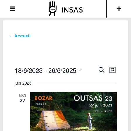
← Accueil
18/6/2023
 - 
26/6/2025
Recherche
Navigati
Recherche
List
de
et
Sélectionnez
vues
juin 2023
une
navigation
Évèneme
date.
de
MAR
vues
27
Évènements