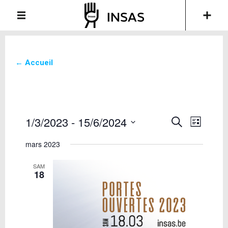
← Accueil
1/3/2023
 - 
15/6/2024
Recherche
Navigati
Recherche
List
de
et
Sélectionnez
vues
mars 2023
une
navigation
Évèneme
date.
de
SAM
vues
18
Évènements