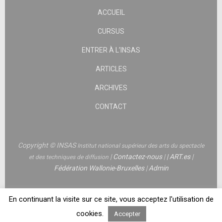
ACCUEIL
CURSUS
ENTRER À L’INSAS
ARTICLES
ARCHIVES
CONTACT
Copyright © INSAS
Institut national supérieur des arts du spectacle
|
Contactez-nous
|
|
ART.es
|
et des techniques de diffusion
Fédération Wallonie-Bruxelles
|
Admin
En continuant la visite sur ce site, vous acceptez l'utilisation de
cookies.
Accepter