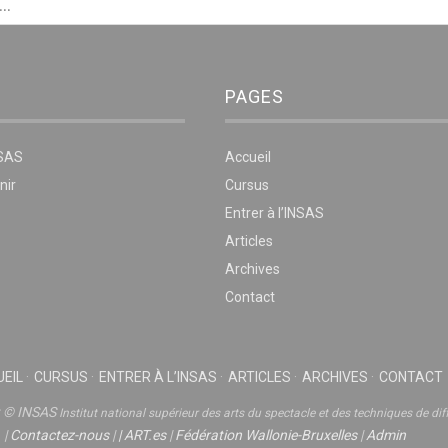
PAGES
NSAS
Accueil
nir
Cursus
Entrer à l’INSAS
Articles
Archives
Contact
EIL
CURSUS
ENTRER À L’INSAS
ARTICLES
ARCHIVES
CONTACT
t © INSAS
Institut national supérieur des arts du spectacle et des techniques de dif
|
Contactez-nous
|
|
ART.es
|
Fédération Wallonie-Bruxelles
|
Admin