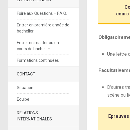
Co
Foire aux Questions – F.A.Q.
cours
Entrer en première année de
bachelier
Obligatoireme
Entrer en master ou en
cours de bachelier
Une lettre 
Formations continuées
Facultativeme
CONTACT
D’autres tr
Situation
scène ou l
Equipe
RELATIONS
Epreuves
INTERNATIONALES