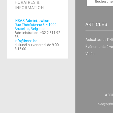
HORAIRES &
INFORMATION
INSAS Administration
ARTICLES
Rue Thérésienne 8 – 1000
Bruxelles, Belgique
Administration: +32 2 511 92
86
Actualités de l’I
info@insas.be
du lundi au vendredi de 9:00
Événements à ve
à 16:00
Vidéo
ACCU
Copyrigh