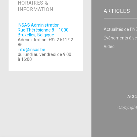
HORAIRES &
INFORMATION
ARTICLES
INSAS Administration
Actualités de l’I
Rue Thérésienne 8 – 1000
Bruxelles, Belgique
Événements à ve
Administration: +32 2 511 92
86
Vidéo
info@insas.be
du lundi au vendredi de 9:00
à 16:00
ACCU
Copyrigh