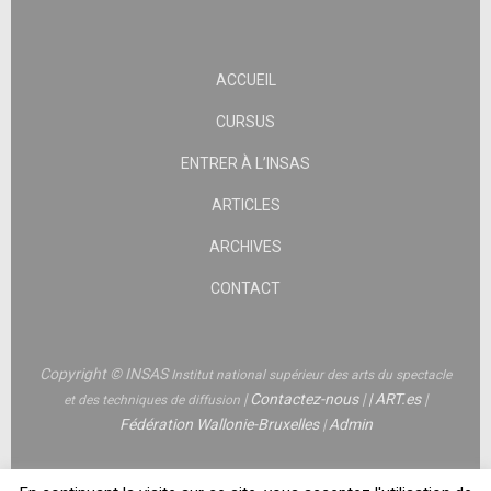
ACCUEIL
CURSUS
ENTRER À L’INSAS
ARTICLES
ARCHIVES
CONTACT
Copyright © INSAS
Institut national supérieur des arts du spectacle
|
Contactez-nous
|
|
ART.es
|
et des techniques de diffusion
Fédération Wallonie-Bruxelles
|
Admin