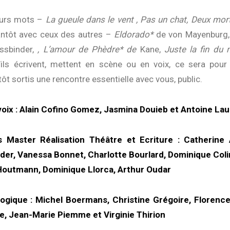
eurs mots –
La gueule dans le vent , Pas un chat, Deux morts
ntôt avec ceux des autres –
Eldorado*
de von Mayenburg
ssbinder,
, L’amour de Phèdre* de
Kane,
Juste la fin du
ils écrivent, mettent en scène ou en voix, ce sera pour
tôt sortis une rencontre essentielle avec vous, public.
oix : Alain Cofino Gomez, Jasmina Douieb et Antoine Lau
s Master Réalisation Théâtre et Ecriture : Catherine 
der, Vanessa Bonnet, Charlotte Bourlard, Dominique Colin
Houtmann, Dominique Llorca, Arthur Oudar
gique : Michel Boermans, Christine Grégoire, Florence
, Jean-Marie Piemme et Virginie Thirion