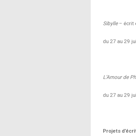
du 24 au 26 j
Sibylle
– écrit
du 27 au 29 j
du 24 au 26 j
L’Amour de P
du 27 au 29 j
du 24 au 26 j
Projets d’écr