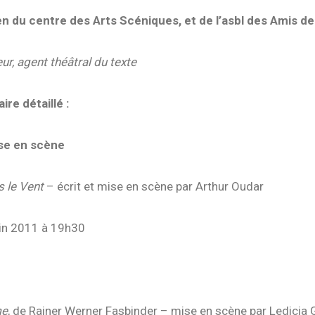
en du centre des Arts Scéniques, et de l’asbl des Amis de 
eur, agent théâtral du texte
ire détaillé :
se en scène
 le Vent
– écrit et mise en scène par Arthur Oudar
uin 2011 à 19h30
uin 2011 à 19h30
me
, de Rainer Werner Fasbinder – mise en scène par Ledicia 