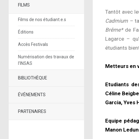
FILMS
Tantôt avec l
Films de nos étudiant.e.s
Cadmium –
ta
Brême*
de Fa
Éditions
Lagarce – qu’
Accès Festivals
étudiants bien
Numérisation des travaux de
l’INSAS
Metteurs en v
BIBLIOTHÈQUE
Etudiants de
Céline Beigbe
ÉVÉNEMENTS
Garcia, Yves 
PARTENAIRES
Equipe pédago
Manon Ledune