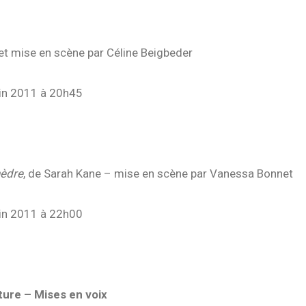
uin 2011 à 19h30
 et mise en scène par Céline Beigbeder
uin 2011 à 20h45
uin 2011 à 19h30
hèdre
, de Sarah Kane – mise en scène par Vanessa Bonnet
uin 2011 à 22h00
uin 2011 à 19h30
iture – Mises en voix