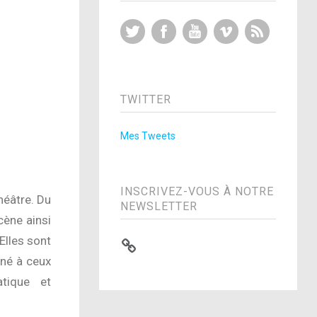
Twitter
Facebook
YouTube
Vimeo
RSS Feed
TWITTER
Mes Tweets
INSCRIVEZ-VOUS À NOTRE
héâtre. Du
NEWSLETTER
cène ainsi
Elles sont
iné à ceux
atique et