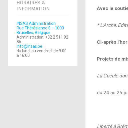
HORAIRES &
Avec le souti
INFORMATION
INSAS Administration
* L’Arche, Edit
Rue Thérésienne 8 – 1000
Bruxelles, Belgique
Administration: +32 2 511 92
Ci-après l’hora
86
info@insas.be
du lundi au vendredi de 9:00
à 16:00
Projets de mi
La Gueule dans
du 24 au 26 j
du 24 au 26 j
Liberté à Brê