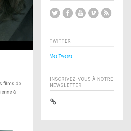
Twitter
Facebook
YouTube
Vimeo
RSS Feed
TWITTER
Mes Tweets
INSCRIVEZ-VOUS À NOTRE
s films de
NEWSLETTER
sienne à