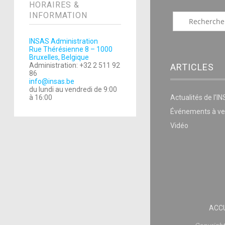
HORAIRES &
INFORMATION
INSAS Administration
Rue Thérésienne 8 – 1000
Bruxelles, Belgique
Administration: +32 2 511 92
ARTICLES
86
info@insas.be
du lundi au vendredi de 9:00
à 16:00
Actualités de l’I
Événements à ve
Vidéo
ACCU