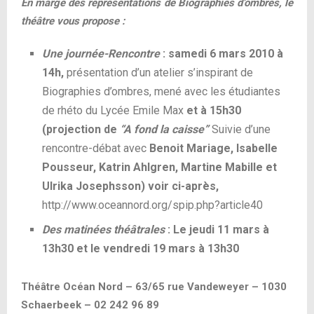
En marge des représentations de Biographies d’ombres, le
théâtre vous propose :
Une journée-Rencontre
:
samedi 6 mars 2010 à
14h,
présentation d’un atelier s’inspirant de
Biographies d’ombres, mené avec les étudiantes
de rhéto du Lycée Emile Max
et à 15h30
(projection de
“A fond la caisse”
Suivie d’une
rencontre-débat avec
Benoit Mariage, Isabelle
Pousseur, Katrin Ahlgren, Martine Mabille et
Ulrika Josephsson) voir ci-après,
http://www.oceannord.org/spip.php?article40
Des matinées théâtrales
: Le jeudi 11 mars à
13h30 et le vendredi 19 mars à 13h30
Théâtre Océan Nord – 63/65 rue Vandeweyer – 1030
Schaerbeek – 02 242 96 89