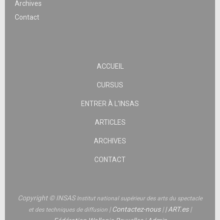
Archives
Contact
ACCUEIL
CURSUS
ENTRER À L’INSAS
ARTICLES
ARCHIVES
CONTACT
Copyright © INSAS
Institut national supérieur des arts du spectacle
|
Contactez-nous
|
|
ART.es
|
et des techniques de diffusion