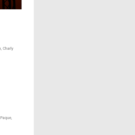
vous l’avez entendu ?
, Charly
 Paque,