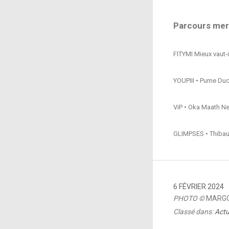
Parcours merc
FITYMI Mieux vaut-i
YOUPIII • Pume Duc
ViP • Oka Maath N
GLIMPSES • Thibaul
6 FÉVRIER 2024
PHOTO ©
MARGO
Classé dans:
Actu