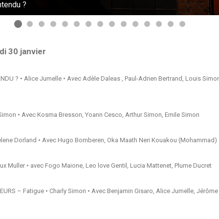
ntendu ?
i 30 janvier
U ? • Alice Jumelle • Avec Adèle Daleas , Paul-Adrien Bertrand, Louis Simon
s Simon • Avec Kosma Bresson, Yoann Cesco, Arthur Simon, Emile Simon
elene Dorland • Avec Hugo Bomberen, Oka Maath Neri Kouakou (Mohammad)
 Muller • avec Fogo Maione, Leo love Gentil, Lucia Mattenet, Plume Ducret
URS – Fatigue • Charly Simon • Avec Benjamin Gisaro, Alice Jumelle, Jérôme