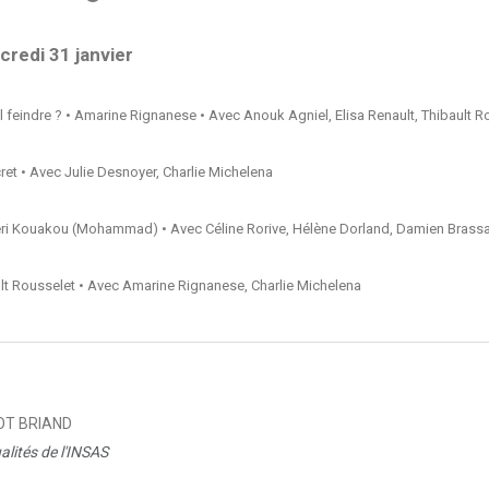
redi 31 janvier
l feindre ? • Amarine Rignanese • Avec Anouk Agniel, Elisa Renault, Thibault R
ret • Avec Julie Desnoyer, Charlie Michelena
eri Kouakou (Mohammad) • Avec Céline Rorive, Hélène Dorland, Damien Brassa
t Rousselet • Avec Amarine Rignanese, Charlie Michelena
T BRIAND
alités de l'INSAS