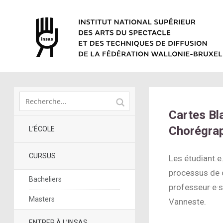
Cartes Bl
Chorégrap
L’ÉCOLE
CURSUS
Les étudiant.e
processus de c
Bacheliers
professeur·e·s
Masters
Vanneste.
ENTRER À L’INSAS