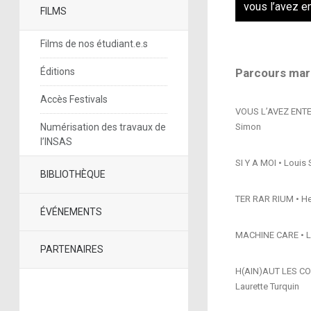
vous l’avez e
FILMS
Films de nos étudiant.e.s
Éditions
Parcours mard
Accès Festivals
VOUS L’AVEZ ENTEND
Numérisation des travaux de
Simon
l’INSAS
SI Y A MOI • Loui
BIBLIOTHÈQUE
TER RAR RIUM • H
ÉVÉNEMENTS
MACHINE CARE • Lux
PARTENAIRES
H(AIN)AUT LES COE
Laurette Turquin