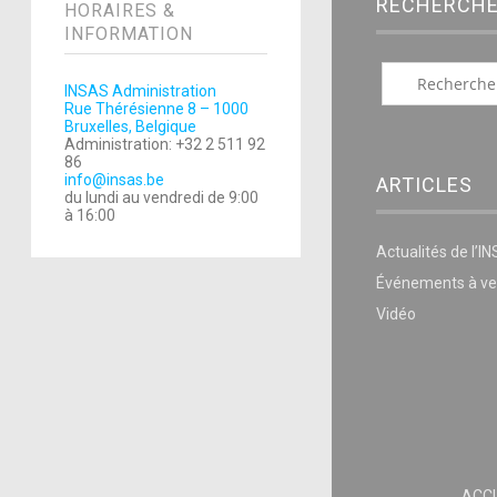
RECHERCH
HORAIRES &
INFORMATION
INSAS Administration
Rue Thérésienne 8 – 1000
Bruxelles, Belgique
Administration: +32 2 511 92
86
info@insas.be
ARTICLES
du lundi au vendredi de 9:00
à 16:00
Actualités de l’I
Événements à ve
Vidéo
ACCU