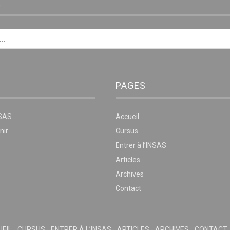
E
PAGES
NSAS
Accueil
nir
Cursus
Entrer à l’INSAS
Articles
Archives
Contact
EIL
CURSUS
ENTRER À L’INSAS
ARTICLES
ARCHIVES
CONTACT