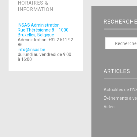
HORAIRES &
INFORMATION
RECHERCH
INSAS Administration
Rue Thérésienne 8 – 1000
Bruxelles, Belgique
Administration: +32 2 511 92
86
info@insas.be
du lundi au vendredi de 9:00
à 16:00
ARTICLES
Actualités de l’I
Événements à ve
Vidéo