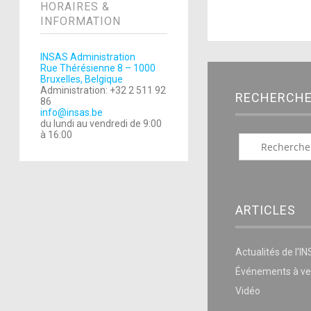
HORAIRES &
INFORMATION
INSAS Administration
Rue Thérésienne 8 – 1000
Bruxelles, Belgique
Administration: +32 2 511 92
RECHERCH
86
info@insas.be
du lundi au vendredi de 9:00
à 16:00
ARTICLES
Actualités de l’I
Événements à ve
Vidéo