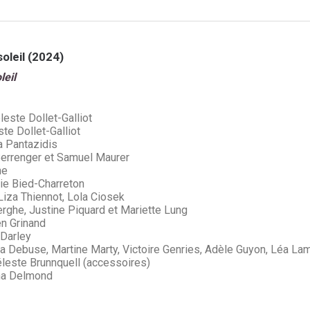
soleil (2024)
leil
este Dollet-Galliot
te Dollet-Galliot
 Pantazidis
rrenger et Samuel Maurer
he
ie Bied-Charreton
iza Thiennot, Lola Ciosek
rghe, Justine Piquard et Mariette Lung
n Grinand
Darley
 Debuse, Martine Marty, Victoire Genries, Adèle Guyon, Léa La
éleste Brunnquell (accessoires)
a Delmond