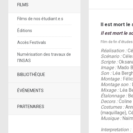
FILMS
Films de nos étudiant.e.s
Il est mort le 
Éditions
Il est mort le so
Film de fin d'études
Accès Festivals
Réalisation :
Cél
Numérisation des travaux de
Scénario :
Céles
l’INSAS
Scripte :
Oksana
Image :
Mado Be
Son :
Léa Berg
BIBLIOTHÈQUE
Montage :
Félic
Montage son :
L
Mixage :
Léa Be
ÉVÉNEMENTS
Étalonnage :
Be
Decors :
Coline 
PARTENAIRES
Costumes :
Anna
(maquillage), C
Musique :
Naïm
Interpretation :