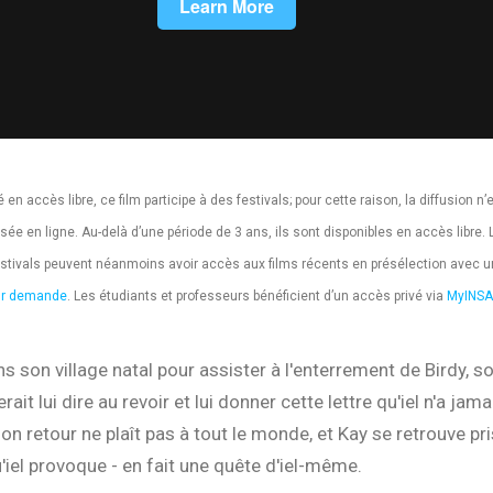
 en accès libre, ce film participe à des festivals; pour cette raison, la diffusion n’
ée en ligne. Au-delà d’une période de 3 ans, ils sont disponibles en accès libre. 
stivals peuvent néanmoins avoir accès aux films récents en présélection avec 
sur demande
. Les étudiants et professeurs bénéficient d’un accès privé via
MyINSA
ns son village natal pour assister à l'enterrement de Birdy, s
rait lui dire au revoir et lui donner cette lettre qu'iel n'a jama
on retour ne plaît pas à tout le monde, et Kay se retrouve pr
u'iel provoque - en fait une quête d'iel-même.