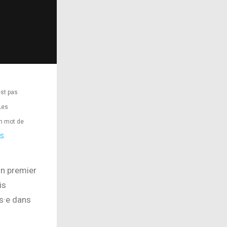
est pas
Les
un mot de
S
.
on premier
is
is·e dans