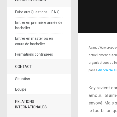
Foire aux Questions – F.A.Q.
Entrer en première année de
bachelier
Entrer en master ou en
cours de bachelier
Avant d’être proposé
Formations continuées
actuellement autoris
organisateurs de fe
CONTACT
passe
disponible 
Situation
Kay revient da
Equipe
amour. Iel aime
RELATIONS
envoyé. Mais s
INTERNATIONALES
le tourbillon q