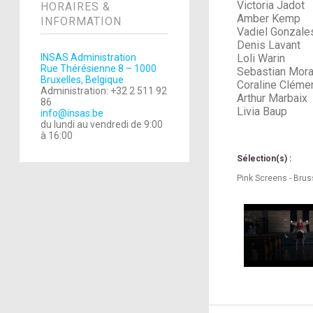
Victoria Jadot
HORAIRES &
Amber Kemp
INFORMATION
Vadiel Gonzale
Denis Lavant
INSAS Administration
Loli Warin
Rue Thérésienne 8 – 1000
Sebastian Mora
Bruxelles, Belgique
Coraline Cléme
Administration: +32 2 511 92
Arthur Marbaix
86
Livia Baup
info@insas.be
du lundi au vendredi de 9:00
à 16:00
Sélection(s) :
Pink Screens - Brus