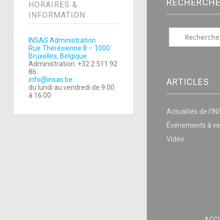
RECHERCH
HORAIRES &
INFORMATION
INSAS Administration
Rue Thérésienne 8 – 1000
Bruxelles, Belgique
Administration: +32 2 511 92
86
info@insas.be
ARTICLES
du lundi au vendredi de 9:00
à 16:00
Actualités de l’I
Événements à ve
Vidéo
ACCU