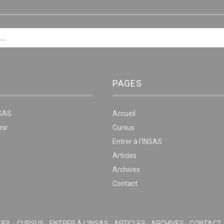
E
PAGES
NSAS
Accueil
nir
Cursus
Entrer à l’INSAS
Articles
Archives
Contact
EIL
CURSUS
ENTRER À L’INSAS
ARTICLES
ARCHIVES
CONTACT