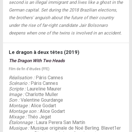
second is an illegal immigrant and lives like a ghost in the
German capital. Set during the 2018 Brazilian elections,
the brothers' anguish about the future of their country
under the rise of far-right candidate Jair Bolsonaro
deepens when one of the twins is involved in an accident.
Le dragon à deux têtes (2019)
The Dragon With Two Heads
Film de fin d'études (FFE)
Réalisation :
Páris Cannes
Scénario :
Páris Cannes
Scripte :
Laureline Maurer
Image :
Charlotte Muller
Son :
Valentine Gourdange
Montage :
Alice Godart
Montage son :
Alice Godart
Mixage :
Théo Jegat
Étalonnage :
Laura Perera San Martín
Musique :
Musique originale de Noé Berling. Blavet1er