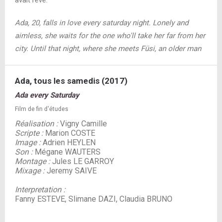
avait rêvé.
Ada, 20, falls in love every saturday night. Lonely and
aimless, she waits for the one who'll take her far from her
city. Until that night, where she meets Füsi, an older man
Ada, tous les samedis (2017)
Ada every Saturday
Film de fin d'études
Réalisation :
Vigny Camille
Scripte :
Marion COSTE
Image :
Adrien HEYLEN
Son :
Mégane WAUTERS
Montage :
Jules LE GARROY
Mixage :
Jeremy SAIVE
Interpretation :
Fanny ESTEVE, Slimane DAZI, Claudia BRUNO