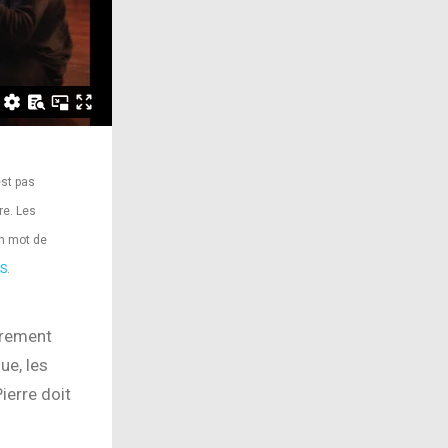
est pas
re. Les
un mot de
S
.
èrement
ue, les
ierre doit