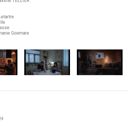
xime TELLIER
Letartre
lle
Hasse
phanie Goemare
24