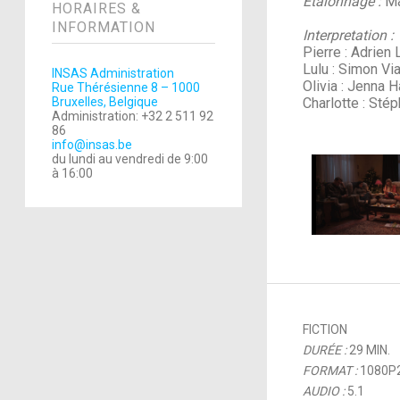
Étalonnage :
Ma
HORAIRES &
INFORMATION
Interpretation :
Pierre : Adrien 
Lulu : Simon Via
INSAS Administration
Olivia : Jenna 
Rue Thérésienne 8 – 1000
Bruxelles, Belgique
Charlotte : Sté
Administration: +32 2 511 92
86
info@insas.be
du lundi au vendredi de 9:00
à 16:00
FICTION
DURÉE :
29 MIN.
FORMAT :
1080P
AUDIO :
5.1