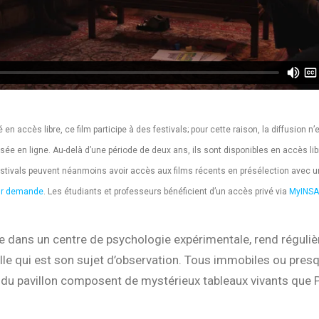
 en accès libre, ce film participe à des festivals; pour cette raison, la diffusion n’
sée en ligne. Au-delà d’une période de deux ans, ils sont disponibles en accès lib
stivals peuvent néanmoins avoir accès aux films récents en présélection avec 
sur demande
. Les étudiants et professeurs bénéficient d’un accès privé via
MyINSA
ge dans un centre de psychologie expérimentale, rend réguli
ille qui est son sujet d’observation. Tous immobiles ou presq
 du pavillon composent de mystérieux tableaux vivants que P