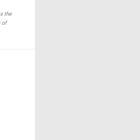
ts the
 of