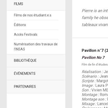
FILMS
Pierre is an in
Films de nos étudiant.e.s
family he obser
tableaux vivan
Éditions
Accès Festivals
Numérisation des travaux de
l’INSAS
Pavillon n°7 (
Pavilion No 7
BIBLIOTHÈQUE
Film de fin d'études
Réalisation :
Je
ÉVÉNEMENTS
Scénario :
Jean
Scripte :
Margo
Image :
Laura 
PARTENAIRES
Son :
Vivien M
Montage :
Roma
Montage son :
Mixage :
Lance