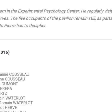
tern in the Experimental Psychology Center. He regularly visi
ves. The five occupants of the pavilion remain still, as parts
ts Pierre has to decipher.
2016)
anne COUSSEAU
ne COUSSEAU
t DUMONT
PERERA
ERTZ
in WATERLOT
Romain WATERLOT
lot HERVE