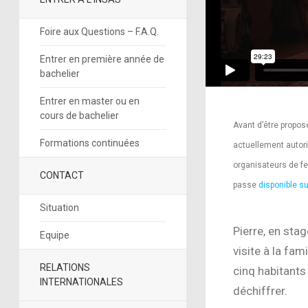
Foire aux Questions – F.A.Q.
Entrer en première année de
bachelier
Entrer en master ou en
cours de bachelier
Avant d’être proposé
Formations continuées
actuellement autori
organisateurs de fe
CONTACT
passe
disponible 
Situation
Pierre, en sta
Equipe
visite à la fam
RELATIONS
cinq habitants
INTERNATIONALES
déchiffrer.