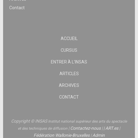
Contact
ACCUEIL
CURSUS
ENTRER À L’INSAS
ARTICLES
ARCHIVES
CONTACT
Copyright © INSAS
Institut national supérieur des arts du spectacle
|
Contactez-nous
|
|
ART.es
|
et des techniques de diffusion
Fédération Wallonie-Bruxelles
|
Admin