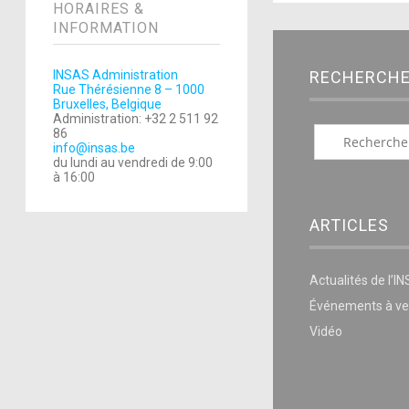
HORAIRES &
INFORMATION
RECHERCH
INSAS Administration
Rue Thérésienne 8 – 1000
Bruxelles, Belgique
Administration: +32 2 511 92
86
info@insas.be
du lundi au vendredi de 9:00
à 16:00
ARTICLES
Actualités de l’I
Événements à ve
Vidéo