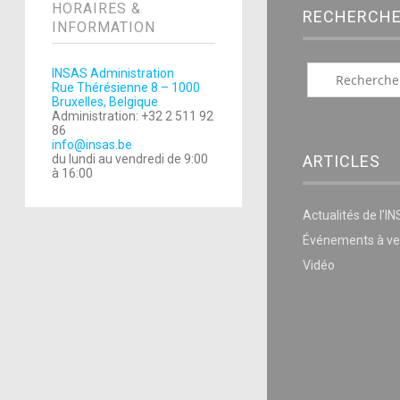
HORAIRES &
RECHERCH
INFORMATION
INSAS Administration
Rue Thérésienne 8 – 1000
Bruxelles, Belgique
Administration: +32 2 511 92
86
info@insas.be
ARTICLES
du lundi au vendredi de 9:00
à 16:00
Actualités de l’I
Événements à ve
Vidéo