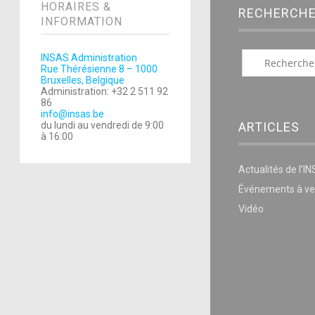
HORAIRES &
RECHERCH
INFORMATION
INSAS Administration
Rue Thérésienne 8 – 1000
Bruxelles, Belgique
Administration: +32 2 511 92
86
info@insas.be
ARTICLES
du lundi au vendredi de 9:00
à 16:00
Actualités de l’I
Événements à ve
Vidéo