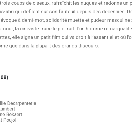
n trois coups de ciseaux, rafraîchit les nuques et redonne un 
ns-abri qui défilent sur son fauteuil depuis des décennies. D
n évoque à demi-mot, solidarité muette et pudeur masculine 
humour, la cinéaste trace le portrait d’un homme remarquable
tes, elle signe un petit film qui va droit à l’essentiel et où l’
me que dans la plupart des grands discours.
008)
lie Decarpenterie
Lambert
ne Bekaert
t Poujol