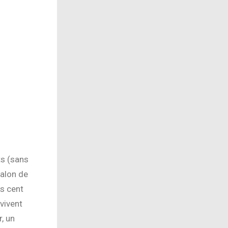
ts (sans
salon de
is cent
 vivent
, un