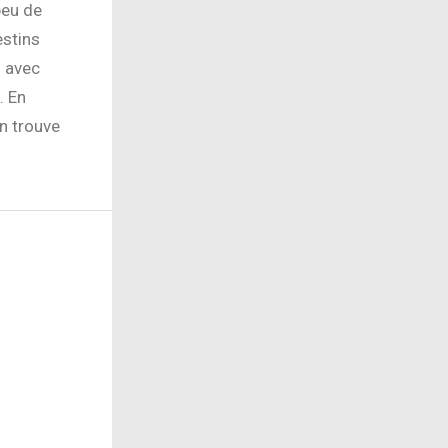
peu de
estins
: avec
. En
on trouve