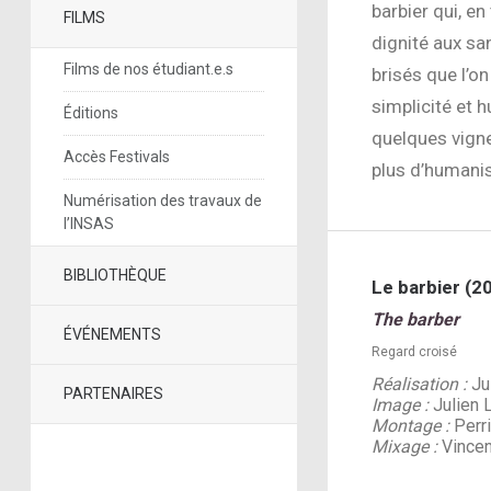
barbier qui, e
FILMS
dignité aux sa
Films de nos étudiant.e.s
brisés que l’o
simplicité et 
Éditions
quelques vignet
Accès Festivals
plus d’humanis
Numérisation des travaux de
l’INSAS
BIBLIOTHÈQUE
Le barbier (2
The barber
ÉVÉNEMENTS
Regard croisé
Réalisation :
Jul
PARTENAIRES
Image :
Julien 
Montage :
Perri
Mixage :
Vincen