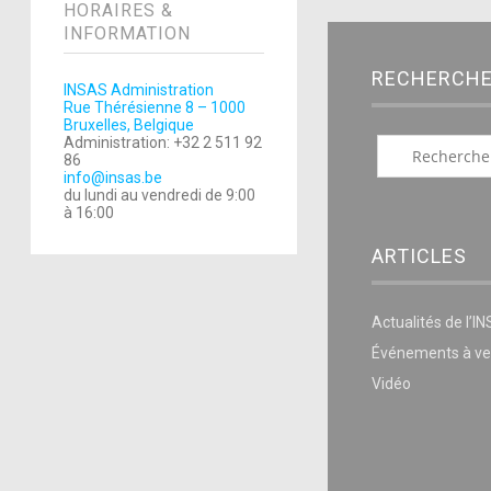
HORAIRES &
INFORMATION
RECHERCH
INSAS Administration
Rue Thérésienne 8 – 1000
Bruxelles, Belgique
Administration: +32 2 511 92
86
info@insas.be
du lundi au vendredi de 9:00
à 16:00
ARTICLES
Actualités de l’I
Événements à ve
Vidéo