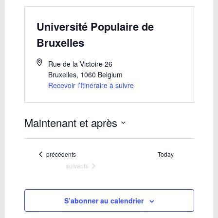
Université Populaire de
Bruxelles
Rue de la Victoire 26
Bruxelles
,
1060
Belgium
Recevoir l’Itinéraire à suivre
Maintenant et après
Sélectionnez
une
date.
Évènements
précédents
Today
Évènements
suivants
S’abonner au calendrier