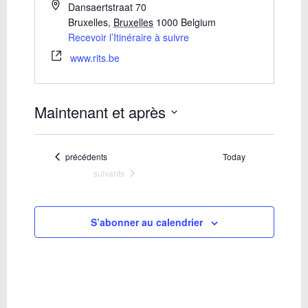
Dansaertstraat 70
Bruxelles
,
Bruxelles
1000
Belgium
Recevoir l’Itinéraire à suivre
www.rits.be
Maintenant et après
Sélectionnez
une
date.
Évènements
précédents
Today
Évènements
suivants
S’abonner au calendrier