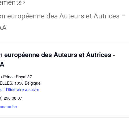
ements
n européenne des Auteurs et Autrices –
AA
 européenne des Auteurs et Autrices -
A
u Prince Royal 87
ELLES
,
1050
Belgique
ir l’Itinéraire à suivre
0) 290 08 07
medaa.be