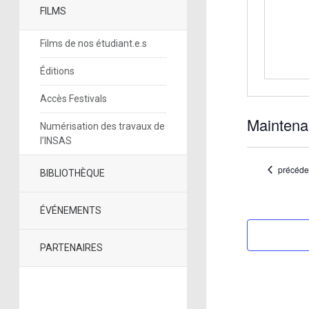
FILMS
Films de nos étudiant.e.s
Éditions
Accès Festivals
Maintena
Numérisation des travaux de
l’INSAS
Sélectionne
une
date.
Évènem
précéde
BIBLIOTHÈQUE
ÉVÉNEMENTS
PARTENAIRES