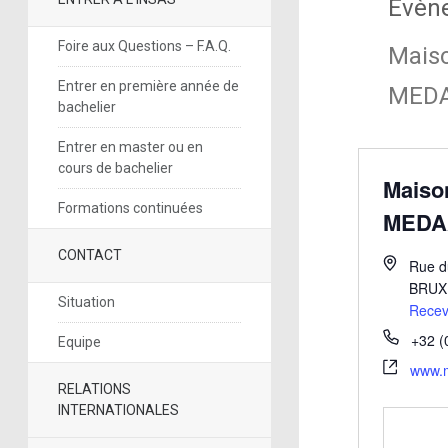
Évèn
Foire aux Questions – F.A.Q.
Maiso
Entrer en première année de
MED
bachelier
Entrer en master ou en
cours de bachelier
Maison
Formations continuées
MEDA
CONTACT
Rue d
BRUX
Situation
Recevo
+32 (
Equipe
www.
RELATIONS
INTERNATIONALES