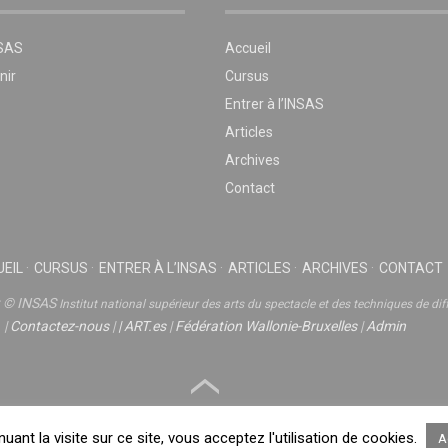
NSAS
Accueil
nir
Cursus
Entrer à l’INSAS
Articles
Archives
Contact
EIL
CURSUS
ENTRER À L’INSAS
ARTICLES
ARCHIVES
CONTACT
t © INSAS
Institut national supérieur des arts du spectacle et des techniques de dif
|
Contactez-nous
|
|
ART.es
|
Fédération Wallonie-Bruxelles
|
Admin
nuant la visite sur ce site, vous acceptez l'utilisation de cookies.
A