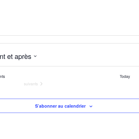
nt et après
z
ents
nts
Today
Évènements
suivants
S’abonner au calendrier