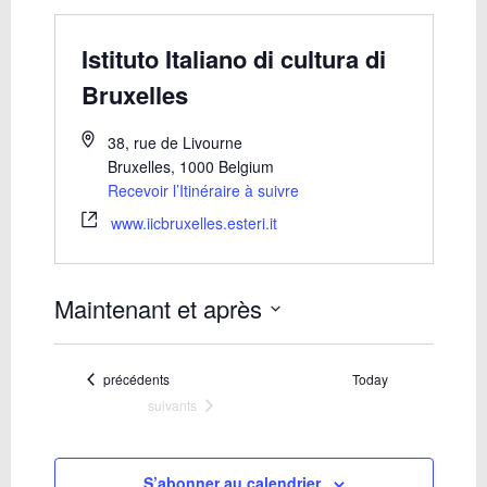
Istituto Italiano di cultura di
Bruxelles
38, rue de Livourne
Bruxelles
,
1000
Belgium
Recevoir l’Itinéraire à suivre
www.iicbruxelles.esteri.it
Maintenant et après
Sélectionnez
une
date.
Évènements
précédents
Today
Évènements
suivants
S’abonner au calendrier