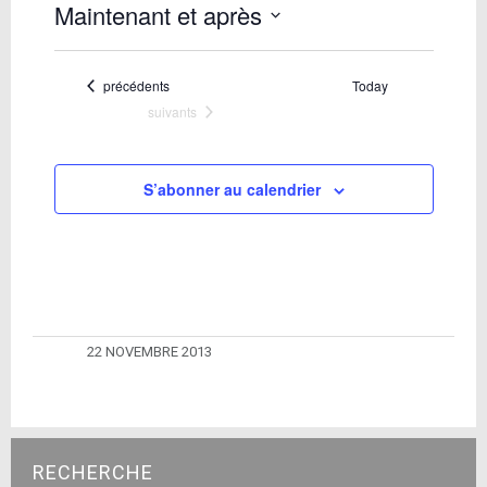
Maintenant et après
Sélectionnez
une
date.
Évènements
précédents
Today
Évènements
suivants
S’abonner au calendrier
22 NOVEMBRE 2013
RECHERCHE