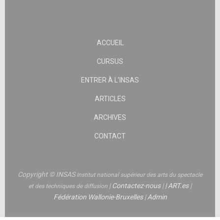
ACCUEIL
CURSUS
ENTRER À L’INSAS
ARTICLES
ARCHIVES
CONTACT
Copyright © INSAS
Institut national supérieur des arts du spectacle
|
Contactez-nous
|
|
ART.es
|
et des techniques de diffusion
Fédération Wallonie-Bruxelles
|
Admin