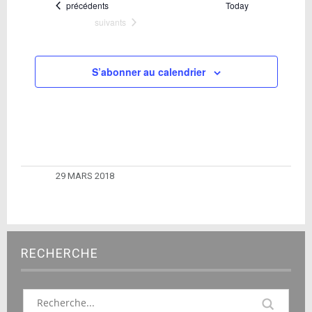
date.
Évènements
précédents
Today
Évènements
suivants
S’abonner au calendrier
29 MARS 2018
RECHERCHE