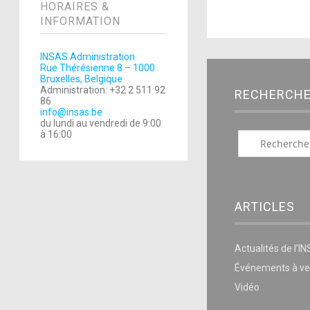
HORAIRES &
INFORMATION
INSAS Administration
Rue Thérésienne 8 – 1000
Bruxelles, Belgique
Administration: +32 2 511 92
RECHERCH
86
info@insas.be
du lundi au vendredi de 9:00
à 16:00
ARTICLES
Actualités de l’I
Événements à ve
Vidéo