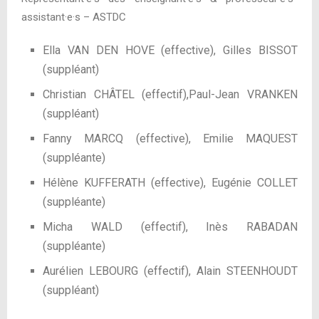
assistant
·
e
·
s – ASTDC
Ella VAN DEN HOVE (effecti
ve
), Gilles BISSOT
(suppléant)
Christian CHÂTEL (effectif),Paul-Jean VRANKEN
(suppléant)
Fanny MARCQ (effecti
ve
), Emilie MAQUEST
(suppléante)
Hélène KUFFERATH (effective), Eugénie COLLET
(suppléante)
Micha WALD (effectif), Inès RABADAN
(suppléante)
Aurélien LEBOURG (effectif), Alain STEENHOUDT
(suppléant)