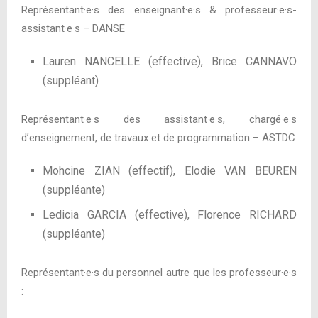
Représentant
·
e
·
s des enseignant
·
e
·
s & professeur
·e·
s-
assistant
·
e
·
s – DANSE
Lauren NANCELLE (effective), Brice CANNAVO
(suppléant)
Représentant
·
e
·
s des assistant
·e·
s, chargé
·
e
·
s
d’enseignement, de travaux et de programmation – ASTDC
Mohcine ZIAN (effectif), Elodie VAN BEUREN
(suppléante)
Ledicia GARCIA (effective), Florence RICHARD
(suppléante)
Représentant
·e·
s du personnel autre que les professeur
·e·
s
: