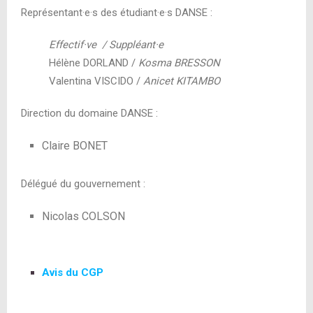
Représentant
·
e
·
s des étudiant
·
e
·
s DANSE :
Effectif
·
ve / Suppléant
·
e
Hélène DORLAND /
Kosma BRESSON
Valentina VISCIDO /
Anicet KITAMBO
Direction du domaine DANSE :
Claire BONET
Délégué du gouvernement :
Nicolas COLSON
Avis du CGP