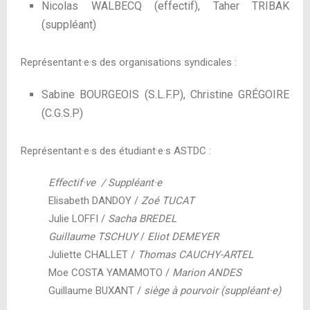
Nicolas WALBECQ (effectif), Taher TRIBAK
(suppléant)
Représentant
·
e
·
s des organisations syndicales :
Sabine BOURGEOIS (S.L.F.P), Christine GRÉGOIRE
(C.G.S.P)
Représentant
·
e
·
s des étudiant
·
e
·
s ASTDC :
Effectif
·
ve / Suppléant
·
e
Elisabeth DANDOY /
Zoé TUCAT
Julie LOFFI /
Sacha BREDEL
Guillaume TSCHUY
/
Eliot DEMEYER
Juliette CHALLET /
Thomas CAUCHY-ARTEL
Moe COSTA YAMAMOTO /
Marion ANDES
Guillaume BUXANT /
siège à pourvoir (suppléant·e)