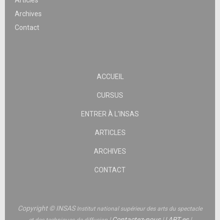
Articles
Archives
Contact
ACCUEIL
CURSUS
ENTRER À L’INSAS
ARTICLES
ARCHIVES
CONTACT
Copyright © INSAS
Institut national supérieur des arts du spectacle
|
Contactez-nous
|
|
ART.es
|