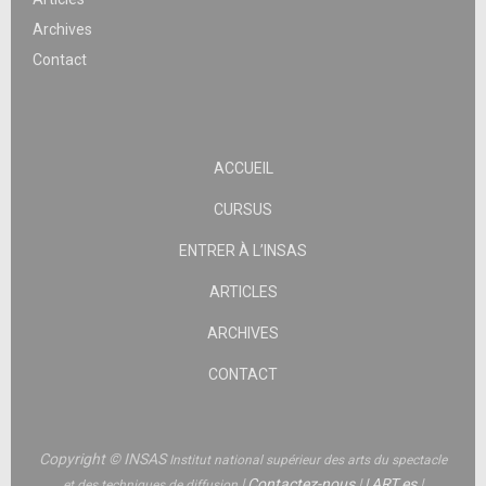
Archives
Contact
ACCUEIL
CURSUS
ENTRER À L’INSAS
ARTICLES
ARCHIVES
CONTACT
Copyright © INSAS
Institut national supérieur des arts du spectacle
|
Contactez-nous
|
|
ART.es
|
et des techniques de diffusion