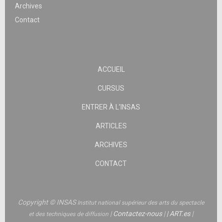
Archives
Contact
ACCUEIL
CURSUS
ENTRER À L’INSAS
ARTICLES
ARCHIVES
CONTACT
Copyright © INSAS
Institut national supérieur des arts du spectacle
|
Contactez-nous
|
|
ART.es
|
et des techniques de diffusion